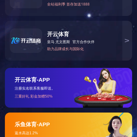
设备
设备
设备
设备