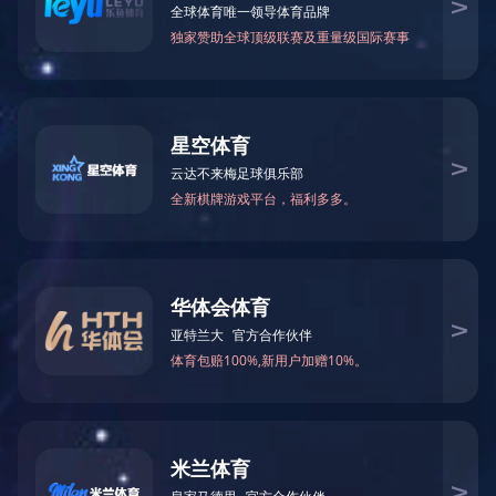
设备展示
更多设备+
设备
设备