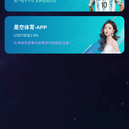
乐动手机注册
更多新闻+
辩证的眼光看待自动化发展前景
2020
10.19
如何提高制造业生产设备自动化水平，是我们一直深究的话题，不断的创新是我们技术先进、行业口碑良好的基础，帮助企业提高生产自动化的水平是乐动手机注册-乐动（中国）（China）官方网站肩负的责任。自动化技术的应用是解决企业用工短缺，工资上涨等生产成...
工业生产自动化的发展趋势
2020